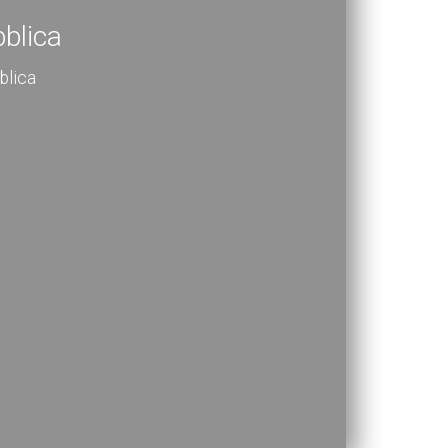
bblica
blica