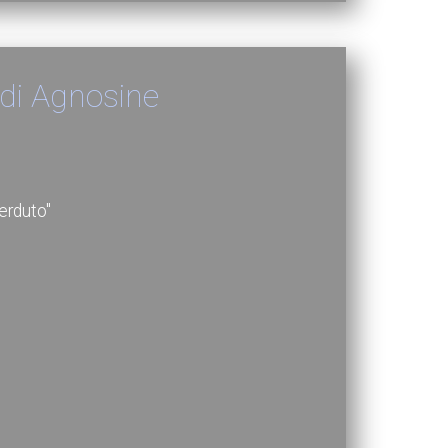
 di Agnosine
perduto"