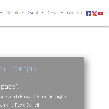
Scuola
Eventi
News
Contatti
Val Trompia
 pace".
ione con la Banda Ottorino Respighi di
Comini e Paola Danieli.