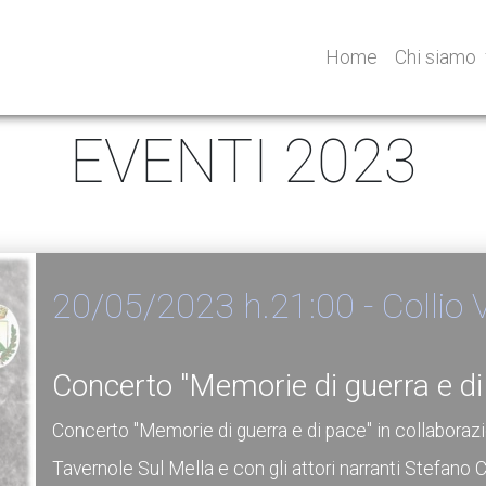
Home
Chi siamo
EVENTI 2023
20/05/2023 h.21:00 - Collio 
Concerto "Memorie di guerra e di
Concerto "Memorie di guerra e di pace" in collaboraz
Tavernole Sul Mella e con gli attori narranti Stefano 